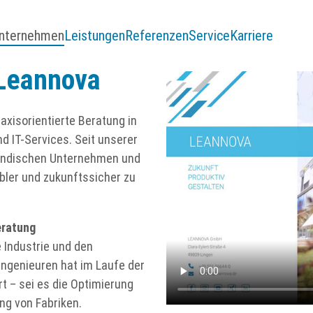
nternehmen
Leistungen
Referenzen
Service
Karriere
 Leannova
axisorientierte Beratung in
d IT-Services. Seit unserer
ständischen Unternehmen und
xibler und zukunftssicher zu
eratung
e Industrie und den
Ingenieuren hat im Laufe der
t – sei es die Optimierung
ng von Fabriken.