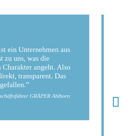
ist ein Unternehmen aus
"Lean
t zu uns, was die
Herau
 Charakter angeht. Also
schne
irekt, transparent. Das
und 
 gefallen.”
Optim
Der S
Geschäftsführer GRÄPER Ahlhorn
Analy
kompe
Opti
wurd