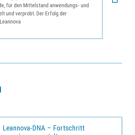
de, für den Mittelstand anwendungs- und
und die Zu
t und verprobt. Der Erfolg der
Gründung N
: Leannova
n
Leannova-DNA – Fortschritt