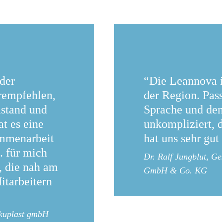
der
“Die Leannova 
rempfehlen,
der Region. Pass
lstand und
Sprache und den
at es eine
unkompliziert, d
mmen­arbeit
hat uns sehr gut
.. für mich
Dr. Ralf Jungblut, 
, die nah am
GmbH & Co. KG
tarbeitern
ekuplast gmbH