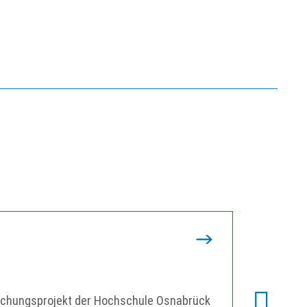
2011 (Ap
Gründ
rschungsprojekt der Hochschule Osnabrück
Das Geschä